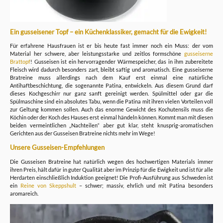
Ein gusseisener Topf – ein Küchenklassiker, gemacht für die Ewigkeit!
Für erfahrene Hausfrauen ist er bis heute fast immer noch ein Muss: der vom
Material her schwere, aber leistungsstarke und zeitlos formschöne
gusseiserne
Brattopf
! Gusseisen ist ein hervorragender Wärmespeicher, das in ihm zubereitete
Fleisch wird dadurch besonders zart, bleibt saftig und aromatisch. Eine gusseiserne
Bratreine muss allerdings nach dem Kauf erst einmal eine natürliche
Antihaftbeschichtung, die sogenannte Patina, entwickeln. Aus diesem Grund darf
dieses Kochgeschirr nur ganz sanft gereinigt werden. Spülmittel oder gar die
Spülmaschine sind ein absolutes Tabu, wenn die Patina mit ihren vielen Vorteilen voll
zur Geltung kommen sollen. Auch das enorme Gewicht des Kochutensils muss die
Köchin oder der Koch des Hauses erst einmal händeln können. Kommt man mit diesen
beiden vermeintlichen „Nachteilen“ aber gut klar, steht knusprig-aromatischen
Gerichten aus der Gusseisen Bratreine nichts mehr im Wege!
Unsere Gusseisen-Empfehlungen
Die Gusseisen Bratreine hat natürlich wegen des hochwertigen Materials immer
ihren Preis, hält dafür in guter Qualität aber im Prinzip für die Ewigkeit und ist für alle
Herdarten einschließlich Induktion geeignet! Die Profi-Ausführung aus Schweden ist
ein
Reine von Skeppshult
– schwer; massiv, ehrlich und mit Patina besonders
aromareich.