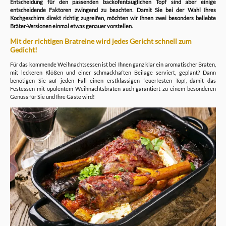
Entscheidung für den passenden backofentauglichen Topf sind aber einige
entscheidende Faktoren zwingend zu beachten. Damit Sie bei der Wahl Ihres
Kochgeschirrs direkt richtig zugreifen, möchten wir Ihnen zwei besonders beliebte
Bräter-Versionen einmal etwas genauer vorstellen.
Mit der richtigen Bratreine wird jedes Gericht schnell zum
Gedicht!
Für das kommende Weihnachtsessen ist bei Ihnen ganz klar ein aromatischer Braten,
mit leckeren Klößen und einer schmackhaften Beilage serviert, geplant? Dann
benötigen Sie auf jeden Fall einen erstklassigen feuerfesten Topf, damit das
Festessen mit opulentem Weihnachtsbraten auch garantiert zu einem besonderen
Genuss für Sie und Ihre Gäste wird!