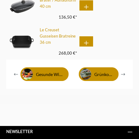
Bräter / Auflaufform
40 cm
136,50 €*
Le Creuset
Gusseisen Bratreine
36 cm
268,00 €*
Gesunde Winterrezepte
Grünkohl Rezepte
NEWSLETTER