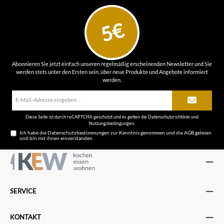
5€
Abonnieren Sie jetzt einfach unseren regelmäßig erscheinenden Newsletter und Sie
werden stets unter den Ersten sein, über neue Produkte und Angebote informiert
werden.
E-
Mail-
Adresse*
Diese Seite ist durch reCAPTCHA geschützt und es gelten die
Datenschutzrichtlinie
und
Nutzungsbedingungen
.
Ich habe die
Datenschutzbestimmungen
zur Kenntnis genommen und die
AGB
gelesen
und bin mit ihnen einverstanden.
SERVICE
KONTAKT