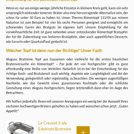
Wenn es nur um einige wenige jährliche Einsätze in kleinem Kreis geht, kann ein sehr
ursprünglich wirkender tönerner Bräter also eine hervorragende Alternative sein, der
schon für unter 50 Euro zu haben ist. Unser Thermo-Römertopf 111/05 aus reinem
Naturton ist zum Beispiel für vier bis sechs Personen geeignet und ermöglicht ein
schonendes Garen des Bratguts im eigenen Saft. Unsere Empfehlung für die
vorweihnachtliche Zeit ist ganz nebenbei unser entzückender Römertopf Bratapfel,
der für die Zubereitung von leckeren Bratäpfeln, aber auch appetitlichen Desserts,
wie Savarin oder Quarkauflauf, gedacht ist.
Welcher Topf ist denn nun der Richtige? Unser Fazit:
Aluguss Bratreine, Topf aus Gusseisen oder vielleicht für die ersten häuslichen
Bratenversuche ein Römertopf? – Für jede Art von Kochgeschirr gibt es ganz
offenkundig eine Reihe von Vorteilen. Natürlich ist es bei der Entscheidung für das
richtige Koch- und Bratutensil auch wichtig, Aspekte wie Langlebigkeit und Art der
Verwendung, gelegentlich oder regelmäßig, zu beachten. Die wenigen augenfälligen
Nachteile, wie das Gewicht eines gusseisernen Kochtopfs oder die schlichte
Gestaltung eines Aluguss Kochgeschirrs, liegen letztendlich dann eher im Auge des
Betrachters.
Wir hoffen jedenfalls, Ihnen mit unseren Anregungen ein wenig bei der Auswahl Ihres
nächsten hochwertigen Bräters geholfen zu haben und wünschen schon jetzt: „Guten
Appetit!“
Le Creuset 3-ply
Edelstahl Bratreine