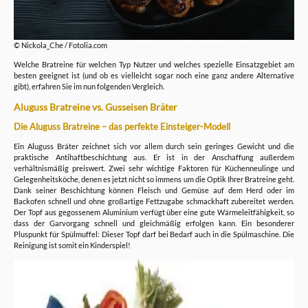
© Nickola_Che / Fotolia.com
Welche Bratreine für welchen Typ Nutzer und welches spezielle Einsatzgebiet am
besten geeignet ist (und ob es vielleicht sogar noch eine ganz andere Alternative
gibt), erfahren Sie im nun folgenden Vergleich.
Aluguss Bratreine vs. Gusseisen Bräter
Die Aluguss Bratreine – das perfekte Einsteiger-Modell
Ein Aluguss Bräter zeichnet sich vor allem durch sein geringes Gewicht und die
praktische Antihaftbeschichtung aus. Er ist in der Anschaffung außerdem
verhältnismäßig preiswert. Zwei sehr wichtige Faktoren für Küchenneulinge und
Gelegenheitsköche, denen es jetzt nicht so immens um die Optik Ihrer Bratreine geht.
Dank seiner Beschichtung können Fleisch und Gemüse auf dem Herd oder im
Backofen schnell und ohne großartige Fettzugabe schmackhaft zubereitet werden.
Der Topf aus gegossenem Aluminium verfügt über eine gute Wärmeleitfähigkeit, so
dass der Garvorgang schnell und gleichmäßig erfolgen kann. Ein besonderer
Pluspunkt für Spülmuffel: Dieser Topf darf bei Bedarf auch in die Spülmaschine. Die
Reinigung ist somit ein Kinderspiel!