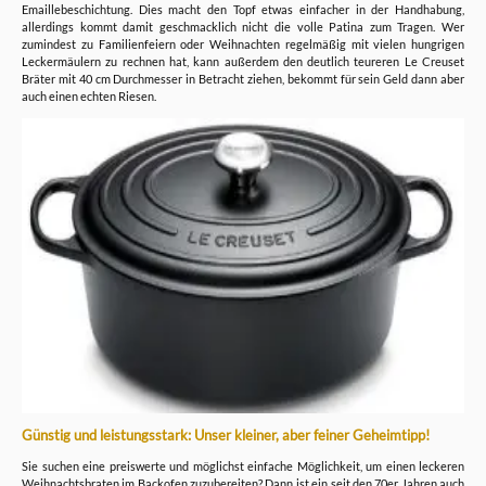
Emaillebeschichtung. Dies macht den Topf etwas einfacher in der Handhabung,
allerdings kommt damit geschmacklich nicht die volle Patina zum Tragen. Wer
zumindest zu Familienfeiern oder Weihnachten regelmäßig mit vielen hungrigen
Leckermäulern zu rechnen hat, kann außerdem den deutlich teureren Le Creuset
Bräter mit 40 cm Durchmesser in Betracht ziehen, bekommt für sein Geld dann aber
auch einen echten Riesen.
Günstig und leistungsstark: Unser kleiner, aber feiner Geheimtipp!
Sie suchen eine preiswerte und möglichst einfache Möglichkeit, um einen leckeren
Weihnachtsbraten im Backofen zuzubereiten? Dann ist ein seit den 70er Jahren auch