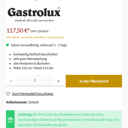
117,50 €*
UVP
124,00 €*
inkl. MwSt., versandkostenfrei in Deutschland
Sofort versandfertig, Lieferzeit 1 - 2 Tage
hochwertig Antihaft beschichtet
sehr gute Wärmeleitung
alle Herdarten & Backofen
Höhe 13,5 cm / Inhalt 2,5 Liter
Produkt Anzahl: Gib den gewünschten Wert ein oder benutze die Schaltflächen um die Anzahl z
In den Warenkorb
Zum Merkzettel hinzufügen
Artikelnummer:
103630
Achtung:
Ab 70 € Gastrolux Bestellwert erhalten Sie einen
hochwertigen Olivenholz Pfannenwender und individuelle Tipps für
gesundes Kochen & Braten gratis.