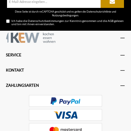
35239 Steffenberg, info@gastrolux.de
Mail-
Adresse*
Diese Seite ist durch reCAPTCHA geschützt und es gelten die
Datenschutzrichtlinie
und
Nutzungsbedingungen
.
Ich habe die
Datenschutzbestimmungen
zur Kenntnis genommen und die
AGB
gelesen
und bin mit ihnen einverstanden.
SERVICE
KONTAKT
ZAHLUNGSARTEN