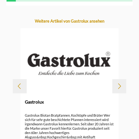
Produktgalerie überspringen
Weitere Artikel von Gastrolux ansehen
Gastrolux
Gas
Gastrolux Biotan Bratpfannen, Kochtöpfe und Bräter Wer
sich für sehr gute beschichtete Pfannen interessiert wird
irgendwann Gastrolux kennenlernen. Seit über 20 Jahren ist
ab
die Marke unser Favorit hierfür. Gastrolux produziert seit
den 60er Jahren hochwertiges
Aluguss&nbsp;Kochgeschirr&nbsp;mit Antihaft