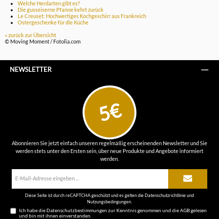
Welche Herdarten gibt es?
Die gusseiserne Pfanne kehrt zurück
Le Creuset: Hochwertiges Kochgeschirr aus Frankreich
Ostergeschenke für die Küche
« zurück zur Übersicht
© Moving Moment / Fotolia.com
NEWSLETTER
5€
Abonnieren Sie jetzt einfach unseren regelmäßig erscheinenden Newsletter und Sie
werden stets unter den Ersten sein, über neue Produkte und Angebote informiert
werden.
E-
Mail-
Adresse*
Diese Seite ist durch reCAPTCHA geschützt und es gelten die
Datenschutzrichtlinie
und
Nutzungsbedingungen
.
Ich habe die
Datenschutzbestimmungen
zur Kenntnis genommen und die
AGB
gelesen
und bin mit ihnen einverstanden.