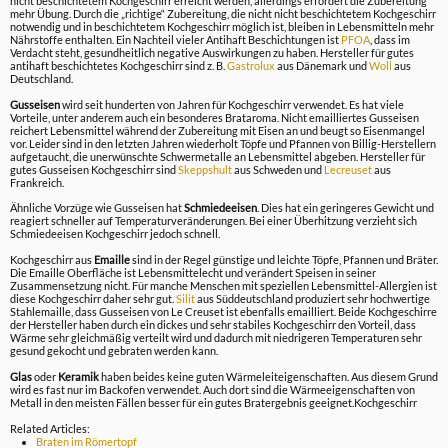
nicht beschichtetem Kochgeschirr erreicht werden, allerdings erfordert die Zubereitung
mehr Übung. Durch die „richtige“ Zubereitung, die nicht nicht beschichtetem Kochgeschirr
notwendig und in beschichtetem Kochgeschirr möglich ist, bleiben in Lebensmitteln mehr
Nährstoffe enthalten. Ein Nachteil vieler Antihaft Beschichtungen ist
PFOA
, dass im
Verdacht steht, gesundheitlich negative Auswirkungen zu haben. Hersteller für gutes
antihaft beschichtetes Kochgeschirr sind z. B.
Gastrolux
aus Dänemark und
Woll
aus
Deutschland.
Gusseisen
wird seit hunderten von Jahren für Kochgeschirr verwendet. Es hat viele
Vorteile, unter anderem auch ein besonderes Brataroma. Nicht emailliertes Gusseisen
reichert Lebensmittel während der Zubereitung mit Eisen an und beugt so Eisenmangel
vor. Leider sind in den letzten Jahren wiederholt Töpfe und Pfannen von Billig-Herstellern
aufgetaucht, die unerwünschte Schwermetalle an Lebensmittel abgeben. Hersteller für
gutes Gusseisen Kochgeschirr sind
Skeppshult
aus Schweden und
Lecreuset
aus
Frankreich.
Ähnliche Vorzüge wie Gusseisen hat
Schmiedeeisen
. Dies hat ein geringeres Gewicht und
reagiert schneller auf Temperaturveränderungen. Bei einer Überhitzung verzieht sich
Schmiedeeisen Kochgeschirr jedoch schnell.
Kochgeschirr aus
Emaille
sind in der Regel günstige und leichte Töpfe, Pfannen und Bräter.
Die Emaille Oberfläche ist Lebensmittelecht und verändert Speisen in seiner
Zusammensetzung nicht. Für manche Menschen mit speziellen Lebensmittel-Allergien ist
diese Kochgeschirr daher sehr gut.
Silit
aus Süddeutschland produziert sehr hochwertige
Stahlemaille, dass Gusseisen von Le Creuset ist ebenfalls emailliert. Beide Kochgeschirre
der Hersteller haben durch ein dickes und sehr stabiles Kochgeschirr den Vorteil, dass
Wärme sehr gleichmäßig verteilt wird und dadurch mit niedrigeren Temperaturen sehr
gesund gekocht und gebraten werden kann.
Glas
oder
Keramik
haben beides keine guten Wärmeleiteigenschaften. Aus diesem Grund
wird es fast nur im Backofen verwendet. Auch dort sind die Wärmeeigenschaften von
Metall in den meisten Fällen besser für ein gutes Bratergebnis geeignet.Kochgeschirr
Related Articles:
Braten im Römertopf