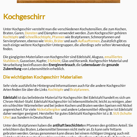
Kochgeschirr
Unter Kochgeschirr versteht man die verschiedenen Kochutensilien, die zum Kochen,
Braten, Garen,
Dünsten
und Dämpfen verwendet werden. Zum Kochgeschirr gehören
Kochtöpfe
und
Schnellkochtöpfe
,
Pfannen
wie Bratpfannen, Schmorpfannen und
Servierpfannen, ebenso wie
Woks
,
Bräter
und auch
Auflaufformen
. Zusätzlich gibt es
noch einige weitere Kochgeschirr Untergruppen, die allerdings sehr selten Verwendung
finden.
Die gängigsten Materialien von Kochgeschirr sind Edelstahl, Aluguss,
emailliertes
Stahlblech
, Gusseisen, Kupfer,
3 Schicht
, Glas und Keramik. Kochgeschirr Material und
Verarbeitung beeinflussen den
Energieverbrauch
, die
Lebensdauer
die
gesunde
Zubereitung
von Lebensmitteln erheblich.
Die wichtigsten Kochgeschirr Materialien
Sehr viele ausführliche Hintergrund Informationen auch für die andere Kochgeschirr
Arten finden Sie über die Links
Kochtöpfe
und
Bratpfannen
.
Edelstahl
ist das beliebteste Material für Kochgeschirr. Bei Edelstahl handelt es sich um
Chrom-Nickel-Stahl. Edelstahl Kochgeschirr ist lebensmittelecht, leicht zu reinigen, aber
ein schlechter Wärmeleiter und bei jedem Kochen und Braten werden Speisen mit Nickel
angereichert. Für viele
Nickelallergiker
und andere Lebensmittel-Allergiker ist Edelstahl
daher weniger geeignet. Hersteller für gutes Edelstahl Kochgeschirr ist z. B.
SUS (Schulte
Ufer)
aus Sundern in Deutschland.
Unter den Bratpfannen haben die
antihaft beschichtet
en Pfannen den größten Anteil. Sie
erleichtern das Braten, Lebensmittel brennen nicht mehr an. Es kann sehr fettarm
gebraten werden. Genau genommen kann dieses bei einem richtigen Umgang auch mit