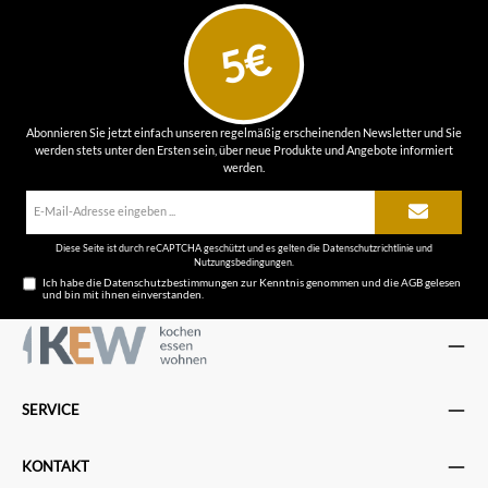
5€
Abonnieren Sie jetzt einfach unseren regelmäßig erscheinenden Newsletter und Sie
werden stets unter den Ersten sein, über neue Produkte und Angebote informiert
werden.
E-
Mail-
Adresse*
Diese Seite ist durch reCAPTCHA geschützt und es gelten die
Datenschutzrichtlinie
und
Nutzungsbedingungen
.
Ich habe die
Datenschutzbestimmungen
zur Kenntnis genommen und die
AGB
gelesen
und bin mit ihnen einverstanden.
SERVICE
KONTAKT