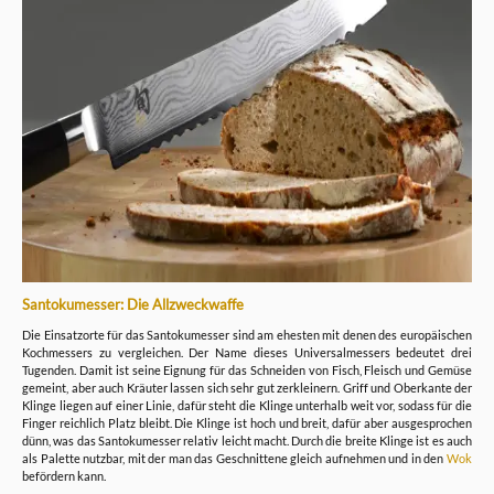
Santokumesser: Die Allzweckwaffe
Die Einsatzorte für das Santokumesser sind am ehesten mit denen des europäischen
Kochmessers zu vergleichen. Der Name dieses Universalmessers bedeutet drei
Tugenden. Damit ist seine Eignung für das Schneiden von Fisch, Fleisch und Gemüse
gemeint, aber auch Kräuter lassen sich sehr gut zerkleinern. Griff und Oberkante der
Klinge liegen auf einer Linie, dafür steht die Klinge unterhalb weit vor, sodass für die
Finger reichlich Platz bleibt. Die Klinge ist hoch und breit, dafür aber ausgesprochen
dünn, was das Santokumesser relativ leicht macht. Durch die breite Klinge ist es auch
als Palette nutzbar, mit der man das Geschnittene gleich aufnehmen und in den
Wok
befördern kann.