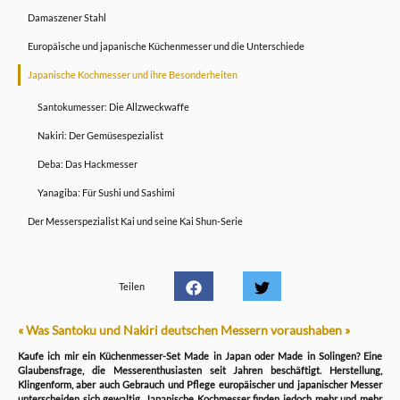
Damaszener Stahl
Europäische und japanische Küchenmesser und die Unterschiede
Japanische Kochmesser und ihre Besonderheiten
Santokumesser: Die Allzweckwaffe
Nakiri: Der Gemüsespezialist
Deba: Das Hackmesser
Yanagiba: Für Sushi und Sashimi
Der Messerspezialist Kai und seine Kai Shun-Serie
Teilen
« Was Santoku und Nakiri deutschen Messern voraushaben »
Kaufe ich mir ein Küchenmesser-Set Made in Japan oder Made in Solingen? Eine
Glaubensfrage, die Messerenthusiasten seit Jahren beschäftigt. Herstellung,
Klingenform, aber auch Gebrauch und Pflege europäischer und japanischer Messer
unterscheiden sich gewaltig. Japanische Kochmesser finden jedoch mehr und mehr