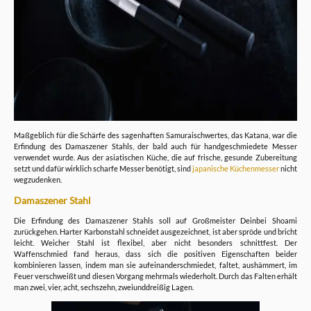
Maßgeblich für die Schärfe des sagenhaften Samuraischwertes, das Katana, war die
Erfindung des Damaszener Stahls, der bald auch für handgeschmiedete Messer
verwendet wurde. Aus der asiatischen Küche, die auf frische, gesunde Zubereitung
setzt und dafür wirklich scharfe Messer benötigt, sind
japanische Küchenmesser
nicht
wegzudenken.
Damaszener Stahl
Die Erfindung des Damaszener Stahls soll auf Großmeister Deinbei Shoami
zurückgehen. Harter Karbonstahl schneidet ausgezeichnet, ist aber spröde und bricht
leicht. Weicher Stahl ist flexibel, aber nicht besonders schnittfest. Der
Waffenschmied fand heraus, dass sich die positiven Eigenschaften beider
kombinieren lassen, indem man sie aufeinanderschmiedet, faltet, aushämmert, im
Feuer verschweißt und diesen Vorgang mehrmals wiederholt. Durch das Falten erhält
man zwei, vier, acht, sechszehn, zweiunddreißig Lagen.