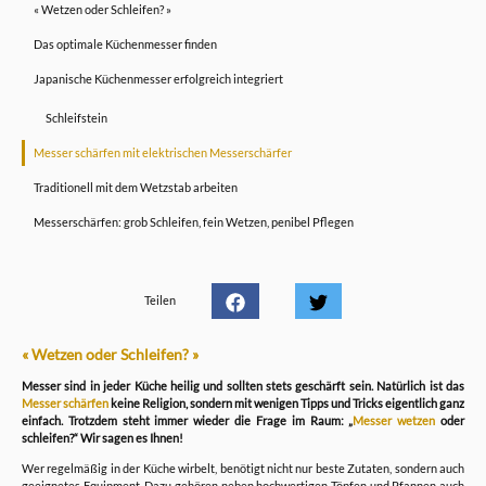
« Wetzen oder Schleifen? »
Das optimale Küchenmesser finden
Japanische Küchenmesser erfolgreich integriert
Schleifstein
Messer schärfen mit elektrischen Messerschärfer
Traditionell mit dem Wetzstab arbeiten
Messerschärfen: grob Schleifen, fein Wetzen, penibel Pflegen
Teilen
« Wetzen oder Schleifen? »
Messer sind in jeder Küche heilig und sollten stets geschärft sein. Natürlich ist das
Messer schärfen
keine Religion, sondern mit wenigen Tipps und Tricks eigentlich ganz
einfach. Trotzdem steht immer wieder die Frage im Raum: „
Messer wetzen
oder
schleifen?“ Wir sagen es Ihnen!
Wer regelmäßig in der Küche wirbelt, benötigt nicht nur beste Zutaten, sondern auch
geeignetes Equipment. Dazu gehören neben hochwertigen Töpfen und Pfannen auch