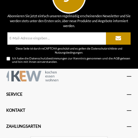
Abonnieren Sie jetzt einfach unseren regelmäßig erscheinenden Newsletter und Sie
werden stets unter den Ersten sein, über neue Produkte und Angebote informiert
werden.
E-
Mail-
Adresse*
Diese Seite ist durch reCAPTCHA geschützt und es gelten die
Datenschutzrichtlinie
und
Nutzungsbedingungen
.
Ich habe die
Datenschutzbestimmungen
zur Kenntnis genommen und die
AGB
gelesen
und bin mit ihnen einverstanden.
SERVICE
KONTAKT
ZAHLUNGSARTEN