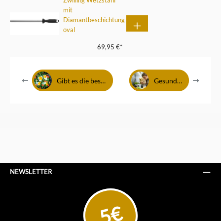
Zwilling Wetzstahl
mit
Diamantbeschichtung
oval
69,95 €*
Gibt es die besten Pfannen?
Gesundes Kochen
NEWSLETTER
5€