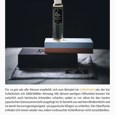
Für so gut wie alle Messer empfiehlt sich zum Beispiel ein
Schleifstein
wie der Kai
Schleifstein mit 1000/6000er Körnung. Mit diesem wertigen Hilfsmittel können Sie
natürlich auch heimische Schneiden schärfen, wobei er vor allem für den harten
japanischen Damaszenerstahl ausgelegt ist. Er besteht aus weichen Bindemitteln und
ist damit hervorragend geeignet, um japanische Klingen zu schleifen. Die Oberfläche
erfindet sich immer wieder neu, indem verbrauchte Schleifkörner nicht zurückbleiben.