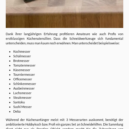
Dank ihrer langjährigen Erfahrung profitieren Amateure wie auch Profis von
erstklassigen Küchenutensilien. Dass die Schneidwerkzeuge sich fundamental
unterscheiden, muss man kaum noch erwähnen. Man unterscheidet beispielsweise:
Kochmesser
Schälmesser
Brotmesser
Tomatenmesser
Käsemesser
Tourniermesser
Officemesser
Schinkenmesser
Ausbeinmesser
Lachsmesser
Steakmesser
Santoku
Sushi Messer
Deba
Während der Küchenanfänger meist mit 3 Messerarten auskommt, benötigt der
ambitionierte Hobbykoch bzw. Profi ein ganzes Set an Schneidehilfen. Die Sammlung
dient nicht nur als Prestige Objekt, sondern macht für die Zubereitung von