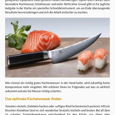
besondere Kochmesser, Schälmesser und mehr. Nicht ohne Grund, gibt es für jegliche
Aufgabe in der Küche ein spezielles Schneideinstrument, um am Ende überzeugende
Resultate hervorzubringen und sich die Arbeit einfacher zu machen.
Wer einmal ein richtig gutes Küchenmesser in der Hand hatte, wird zukünftig keine
Kompromisse mehr eingehen. Wir erklären Ihnen im Folgenden auf was es wirklich
ankommt und wie Sie Messer richtig schärfen.
Das optimale Küchenmesser finden
Tomaten vierteln, Zwiebeln hacken oder saftiges Rind fachmännisch parieren. Mit ein
bisschen Knowhow lässt es sich wunderbar brutzeln, köcheln und braten. Bei all dem
ist scharfes Schneidewerkzeug entscheidend für den Erfolg, vor allem aber