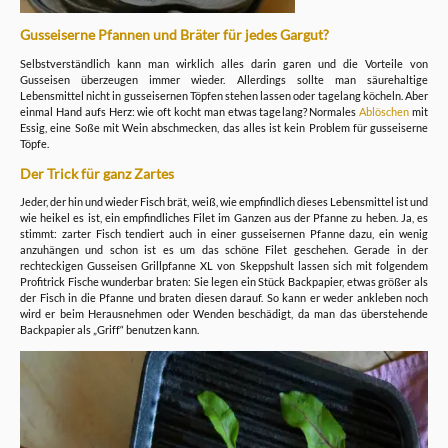
Gusseiserne Pfannen und Bräter für jedes Gargut?
Selbstverständlich kann man wirklich alles darin garen und die Vorteile von
Gusseisen überzeugen immer wieder. Allerdings sollte man säurehaltige
Lebensmittel nicht in gusseisernen Töpfen stehen lassen oder tagelang köcheln. Aber
einmal Hand aufs Herz: wie oft kocht man etwas tagelang? Normales
Ablöschen
mit
Essig, eine Soße mit Wein abschmecken, das alles ist kein Problem für gusseiserne
Töpfe.
Der Trick für ganz Zartes
Jeder, der hin und wieder Fisch brät, weiß, wie empfindlich dieses Lebensmittel ist und
wie heikel es ist, ein empfindliches Filet im Ganzen aus der Pfanne zu heben. Ja, es
stimmt: zarter Fisch tendiert auch in einer gusseisernen Pfanne dazu, ein wenig
anzuhängen und schon ist es um das schöne Filet geschehen. Gerade in der
rechteckigen Gusseisen Grillpfanne XL von Skeppshult lassen sich mit folgendem
Profitrick Fische wunderbar braten: Sie legen ein Stück Backpapier, etwas größer als
der Fisch in die Pfanne und braten diesen darauf. So kann er weder ankleben noch
wird er beim Herausnehmen oder Wenden beschädigt, da man das überstehende
Backpapier als „Griff“ benutzen kann.