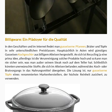
Billigware: Ein Plädoyer für die Qualität
In den Geschäften und im Internet findet man
gusseiserne Pfannen
, Bräter und Töpfe
in sehr unterschiedlichen Preisklassen. Hauptsächlich in Asien wird günstiges
Gusseisen
Kochgeschirr
aus billigem Alteisen hergestellt. An sich ist Recycling ja eine
prima Idee, allerdings ist die Verunreinigung solcher Produkte hoch und so kann man
nie sicher sein, was man außer seinem Steak noch auf dem Teller hat. Schließlich
könnten unerwünschte Stoffe, die sich im Alteisen befanden, während des Koch- oder
Bratvorgangs in das Nahrungsmittel übergehen. Die Lösung ist, nur
gusseiserne
Töpfe
eines renommierten Markenherstellers, der höchste Reinheit zusichert, zu
verwenden.