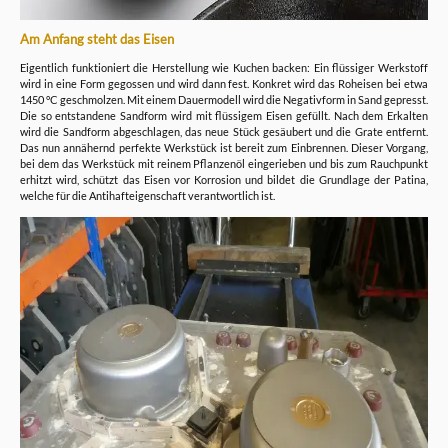
Am Anfang steht das Eisen
Eigentlich funktioniert die Herstellung wie Kuchen backen: Ein flüssiger Werkstoff
wird in eine Form gegossen und wird dann fest. Konkret wird das Roheisen bei etwa
1450 °C geschmolzen. Mit einem Dauermodell wird die Negativform in Sand gepresst.
Die so entstandene Sandform wird mit flüssigem Eisen gefüllt. Nach dem Erkalten
wird die Sandform abgeschlagen, das neue Stück gesäubert und die Grate entfernt.
Das nun annähernd perfekte Werkstück ist bereit zum Einbrennen. Dieser Vorgang,
bei dem das Werkstück mit reinem Pflanzenöl eingerieben und bis zum Rauchpunkt
erhitzt wird, schützt das Eisen vor Korrosion und bildet die Grundlage der Patina,
welche für die Antihafteigenschaft verantwortlich ist.