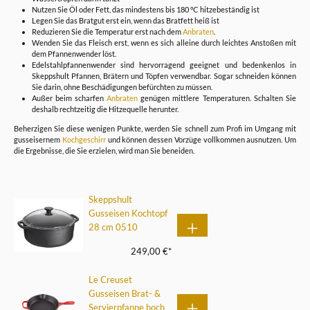
Nutzen Sie Öl oder Fett, das mindestens bis 180 °C hitzebeständig ist
Legen Sie das Bratgut erst ein, wenn das Bratfett heiß ist
Reduzieren Sie die Temperatur erst nach dem
Anbraten
.
Wenden Sie das Fleisch erst, wenn es sich alleine durch leichtes Anstoßen mit
dem Pfannenwender löst.
Edelstahlpfannenwender sind hervorragend geeignet und bedenkenlos in
Skeppshult Pfannen, Brätern und Töpfen verwendbar. Sogar schneiden können
Sie darin, ohne Beschädigungen befürchten zu müssen.
Außer beim scharfen
Anbraten
genügen mittlere Temperaturen. Schalten Sie
deshalb rechtzeitig die Hitzequelle herunter.
Beherzigen Sie diese wenigen Punkte, werden Sie schnell zum Profi im Umgang mit
gusseisernem
Kochgeschirr
und können dessen Vorzüge vollkommen ausnutzen. Um
die Ergebnisse, die Sie erzielen, wird man Sie beneiden.
Skeppshult
Gusseisen Kochtopf
28 cm 0510
249,00 €*
Le Creuset
Gusseisen Brat- &
Servierpfanne hoch