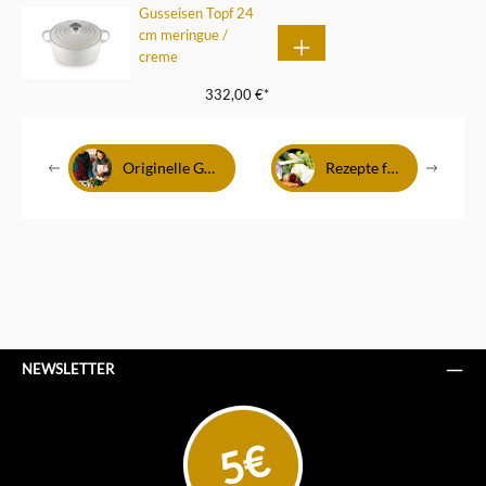
Gusseisen Topf 24
cm meringue /
creme
332,00 €*
Originelle Geschenke für Köche
Rezepte für Wintergemüse
NEWSLETTER
5€