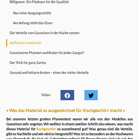
Billigware: Ein Plädoyer für die Qualität
Nur reine Ausgangsstoffe
Am Anfang steht das Eisen
Die Vorteile von Gusseisen in der Küche nutzen
Aufheizen erwünscht
Gusseiserne Pfannen und Bräter für jedes Gargut?
Der Trick für ganz Zartes
Gesund und fettarm braten – einer der vielen Vorteile
Teilen
« Was das Material so ausgezeichnet für Kochgeschirr macht »
Bei unserem letzten großen Pfannentest waren wir alle von den Modellen aus
Gusseisen sehr angetan. Wir wollten in einem zweiten Schritt also wissen, was macht
dieses Material für
Kochgeschirr
so ausnehmend gut? Was genau sind die Vorteile,
gibt es Nachteile und wie wird es hergestellt? Was ist so besonders an den Kochwaren
von Skeppshult, die fast als Geheimtipp gelten? All diesen Fragen sind wir auf den