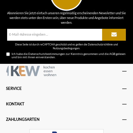
Abonnieren Sie jetzt einfach unseren regelmäßig erscheinenden Newsletter und Sie
werden stets unter den Ersten sein, über neue Produkte und Angebote informiert
werden.
E-
Mail-
Adresse*
Diese Seite ist durch reCAPTCHA geschützt und es gelten die
Datenschutzrichtlinie
und
Nutzungsbedingungen
.
Ich habe die
Datenschutzbestimmungen
zur Kenntnis genommen und die
AGB
gelesen
und bin mit ihnen einverstanden.
SERVICE
KONTAKT
ZAHLUNGSARTEN